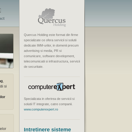
act
Quercus Holding este format din firme
specializate ce ofera servicii si solutii
dedicate IMM-urilor, in domenii precum
advertising si media, PR si
comunicare, software development,
telecomunicatii si infrastructura, servicii
de securitate.
ng
,
ii si
ilor
Specializata in oferirea de servicii si
solutii IT integrate, catre companii.
www.computerexpert.ro
elor
Intretinere sisteme