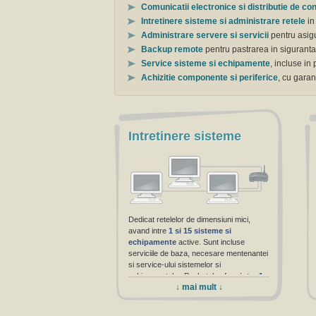
Comunicatii electronice si distributie de con
Intretinere sisteme si administrare retele
in
Administrare servere si servicii
pentru asigu
Backup remote
pentru pastrarea in siguranta
Service sisteme si echipamente
, incluse in
Achizitie componente si periferice
, cu garan
Intretinere sisteme
Dedicat retelelor de dimensiuni mici,
avand intre
1 si 15 sisteme si
echipamente
active. Sunt incluse
serviciile de baza, necesare mentenantei
si service-ului sistemelor si
echipamentelor. Pachetele ofera
intre 1
↓ mai mult ↓
si 4 vizite lunare
, si
intre 4 si 8
interventii la cerere
, lunar, la sediul
clientului.
Interventiile remote
si