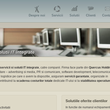
Despre noi
Servicii
Solutii
Clienti
Cont
servicii si solutii IT integrate
, catre companii. Firma face parte din
Quercus Holdi
ntare – advertising si media, PR si comunicare, software development, telecomunicat
ei logistice pe care o avem la dispozitie, asiguram
servicii garantate
, organizate in
ontribuind la
scaderea costurilor totale
dedicate IT-ului si la
stabilitatea operatiun
Solutiile oferite clientilor
In functie de numarul echipament
tivitatii