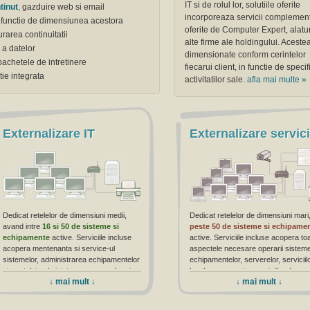
IT si de rolul lor, solutiile oferite
tinut
, gazduire web si email
incorporeaza servicii complemen
 functie de dimensiunea acestora
oferite de Computer Expert, alatu
rarea continuitatii
alte firme ale holdingului. Aceste
 a datelor
dimensionate conform cerintelor
 pachetele de intretinere
fiecarui client, in functie de specif
tie integrata
activitatilor sale.
afla mai multe »
Externalizare IT
Externalizare servici
Dedicat retelelor de dimensiuni medii,
Dedicat retelelor de dimensiuni mari
avand intre
16 si 50 de sisteme si
peste 50 de sisteme si echipame
echipamente
active. Serviciile incluse
active. Serviciile incluse acopera to
acopera mentenanta si service-ul
aspectele necesare operarii sisteme
sistemelor, administrarea echipamentelor
echipamentelor, serverelor, serviciil
si a retelei, administrarea serverelor si
locale sau remote, serviciilor de
↓ mai mult ↓
↓ mai mult ↓
serviciilor, precum si servicii de
telecomunicatii de voce si date, ba
telecomunicatii. Pachetele ofera
intre 8
si replicare, servicii de infrastructur
si 12 vizite lunare
, si
intre 8 si 16
securitate, control acces si CCTV.