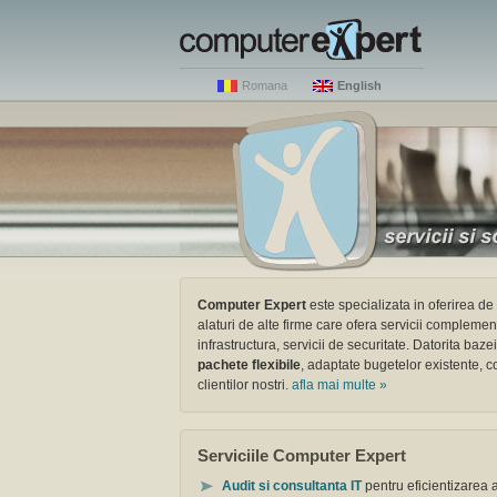
Romana
English
Computer Expert
este specializata in oferirea de
alaturi de alte firme care ofera servicii compleme
infrastructura, servicii de securitate. Datorita baz
pachete flexibile
, adaptate bugetelor existente, c
clientilor nostri.
afla mai multe »
Serviciile Computer Expert
Audit si consultanta IT
pentru eficientizarea ac