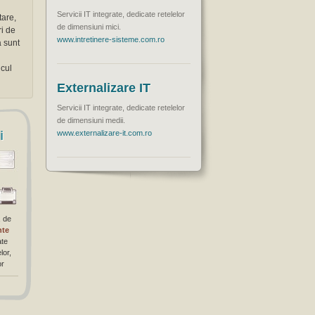
Servicii IT integrate, dedicate retelelor
tare,
de dimensiuni mici.
ri de
www.intretinere-sisteme.com.ro
a sunt
icul
Externalizare IT
Servicii IT integrate, dedicate retelelor
de dimensiuni medii.
i
www.externalizare-it.com.ro
, de
nte
ate
lor,
or
ckup
a,